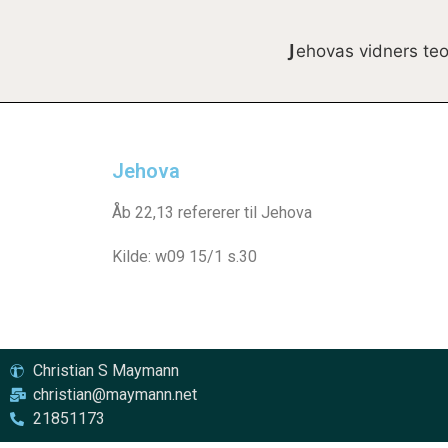
Jehovas vidners teo
Jehova
Åb 22,13 refererer til Jehova
Kilde: w09 15/1 s.30
Christian S Maymann
christian@maymann.net
21851173