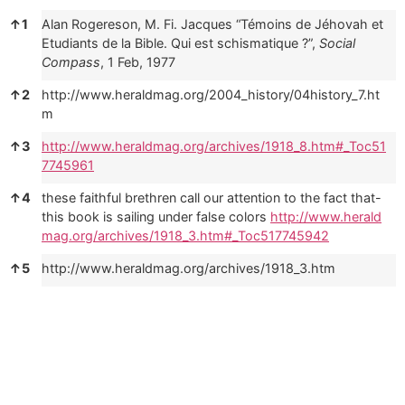
Noter
↑
1
Alan Rogereson, M. Fi. Jacques “Témoins de Jéhovah et
Etudiants de la Bible. Qui est schismatique ?”,
Social
Compass
, 1 Feb, 1977
↑
2
http://www.heraldmag.org/2004_history/04history_7.ht
m
↑
3
http://www.heraldmag.org/archives/1918_8.htm#_Toc51
7745961
↑
4
these faithful brethren call our attention to the fact that-
this book is sailing under false colors
http://www.herald
mag.org/archives/1918_3.htm#_Toc517745942
↑
5
http://www.heraldmag.org/archives/1918_3.htm