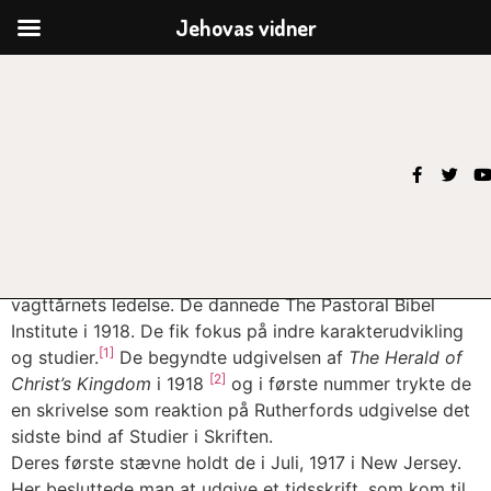
Jehovas vidner
The Pastoral Bibel Institute
Rutherford havde fået skubbet fire ledere ud af
vagttårnets ledelse. De dannede The Pastoral Bibel
Institute i 1918. De fik fokus på indre karakterudvikling
[1]
og studier.
De begyndte udgivelsen af
The Herald of
[2]
Christ’s Kingdom
i 1918
og i første nummer trykte de
en skrivelse som reaktion på Rutherfords udgivelse det
sidste bind af Studier i Skriften.
Deres første stævne holdt de i Juli, 1917 i New Jersey.
Her besluttede man at udgive et tidsskrift, som kom til