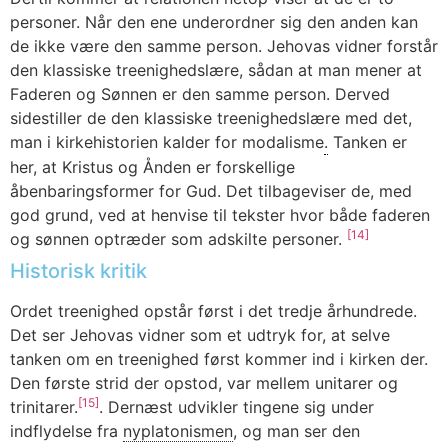
personer. Når den ene underordner sig den anden kan
de ikke være den samme person. Jehovas vidner forstår
den klassiske treenighedslære, sådan at man mener at
Faderen og Sønnen er den samme person. Derved
sidestiller de den klassiske treenighedslære med det,
man i kirkehistorien kalder for modalisme
.
Tanken er
her, at Kristus og Ånden er forskellige
åbenbaringsformer for Gud. Det tilbageviser de, med
god grund, ved at henvise til tekster hvor både faderen
[14]
og sønnen optræder som adskilte personer.
Historisk kritik
Ordet treenighed opstår først i det tredje århundrede.
Det ser Jehovas vidner som et udtryk for, at selve
tanken om en treenighed først kommer ind i kirken der.
Den første strid der opstod, var mellem unitarer og
[15]
trinitarer.
. Dernæst udvikler tingene sig under
indflydelse fra
nyplatonismen
,
og man ser den