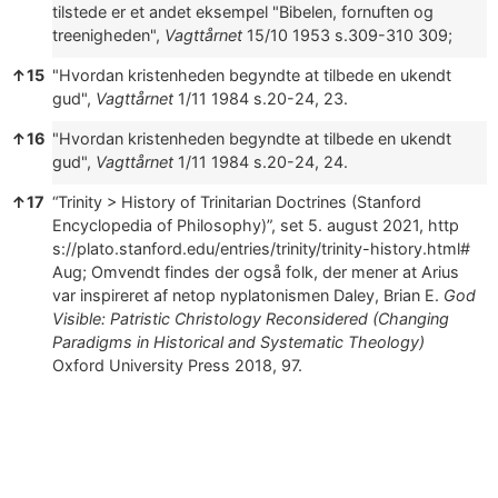
tilstede er et andet eksempel
"Bibelen, fornuften og
treenigheden",
Vagttårnet
15/10 1953 s.309-310
309;
↑
15
"Hvordan kristenheden begyndte at tilbede en ukendt
gud",
Vagttårnet
1/11 1984 s.20-24
, 23.
↑
16
"Hvordan kristenheden begyndte at tilbede en ukendt
gud",
Vagttårnet
1/11 1984 s.20-24
, 24.
↑
17
“Trinity > History of Trinitarian Doctrines (Stanford
Encyclopedia of Philosophy)”, set 5. august 2021,
http
s://plato.stanford.edu/entries/trinity/trinity-history.html#
Aug;
Omvendt findes der også folk, der mener at Arius
var inspireret af netop
nyplatonismen
Daley, Brian E.
God
Visible: Patristic Christology Reconsidered (Changing
Paradigms in Historical and Systematic Theology)
Oxford University Press 2018
, 97.