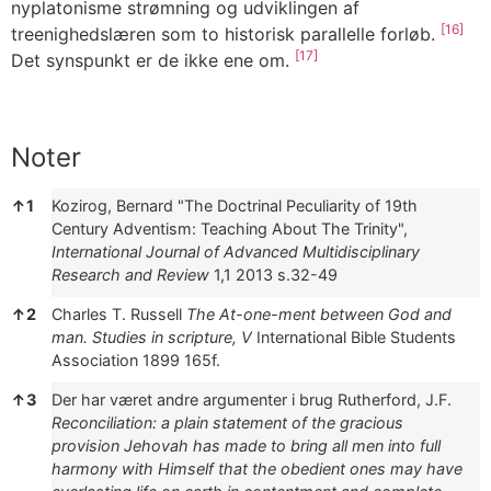
nyplatonisme strømning og udviklingen af
[16]
treenighedslæren som to historisk parallelle forløb.
[17]
Det synspunkt er de ikke ene om.
Noter
Noter
↑
1
Kozirog, Bernard "The Doctrinal Peculiarity of 19th
Century Adventism: Teaching About The Trinity",
International Journal of Advanced Multidisciplinary
Research and Review
1,1 2013 s.32-49
↑
2
Charles T. Russell
The At-one-ment between God and
man. Studies in scripture, V
International Bible Students
Association 1899
165f.
↑
3
Der har været andre argumenter i brug
Rutherford, J.F.
Reconciliation: a plain statement of the gracious
provision Jehovah has made to bring all men into full
harmony with Himself that the obedient ones may have