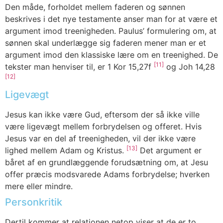
Den måde, forholdet mellem faderen og sønnen
beskrives i det nye testamente anser man for at være et
argument imod treenigheden. Paulus’ formulering om, at
sønnen skal underlægge sig faderen mener man er et
argument imod den klassiske lære om en treenighed. De
[11]
tekster man henviser til, er 1 Kor 15,27f
og Joh 14,28
[12]
Ligevægt
Jesus kan ikke være Gud, eftersom der så ikke ville
være ligevægt mellem forbrydelsen og offeret. Hvis
Jesus var en del af treenigheden, vil der ikke være
[13]
lighed mellem Adam og Kristus.
Det argument er
båret af en grundlæggende forudsætning om, at Jesu
offer præcis modsvarede Adams forbrydelse; hverken
mere eller mindre.
Personkritik
Dertil kommer at relationen netop viser at de er to