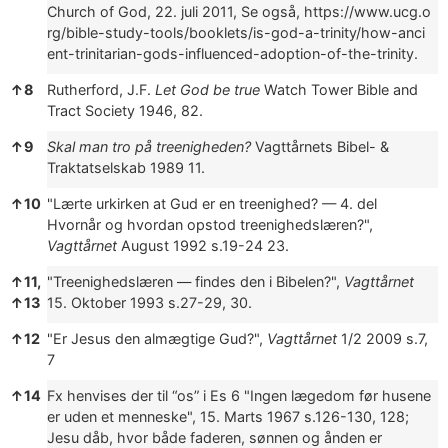
Church of God, 22. juli 2011, Se også,
https://www.ucg.o
rg/bible-study-tools/booklets/is-god-a-trinity/how-anci
ent-trinitarian-gods-influenced-adoption-of-the-trinity.
↑
8
Rutherford, J.F.
Let God be true
Watch Tower Bible and
Tract Society 1946
, 82.
↑
9
Skal man tro på treenigheden?
Vagttårnets Bibel- &
Traktatselskab 1989
11.
↑
10
"Lærte urkirken at Gud er en treenighed? — 4. del
Hvornår og hvordan opstod treenighedslæren?",
Vagttårnet
August 1992 s.19-24
23.
↑
11,
"Treenighedslæren — findes den i Bibelen?",
Vagttårnet
↑
13
15. Oktober 1993 s.27-29
, 30.
↑
12
"Er Jesus den almægtige Gud?",
Vagttårnet
1/2 2009 s.7
,
7
↑
14
Fx henvises der til “os” i Es 6
"Ingen lægedom før husene
er uden et menneske",
15. Marts 1967 s.126-130
, 128;
Jesu dåb, hvor både faderen, sønnen og ånden er