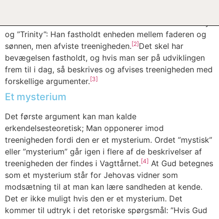
Russell anså treenighedslæren som en lære der opstod i
det andet århundrede. Selv skelnede han mellem ”Unity”
og ”Trinity”: Han fastholdt enheden mellem faderen og
[2]
sønnen, men afviste treenigheden.
Det skel har
bevægelsen fastholdt, og hvis man ser på udviklingen
frem til i dag, så beskrives og afvises treenigheden med
[3]
forskellige argumenter.
Et mysterium
Det første argument kan man kalde
erkendelsesteoretisk; Man opponerer imod
treenigheden fordi den er et mysterium. Ordet ”mystisk”
eller ”mysterium” går igen i flere af de beskrivelser af
[4]
treenigheden der findes i Vagttårnet.
At Gud betegnes
som et mysterium står for Jehovas vidner som
modsætning til at man kan lære sandheden at kende.
Det er ikke muligt hvis den er et mysterium. Det
kommer til udtryk i det retoriske spørgsmål: ”Hvis Gud