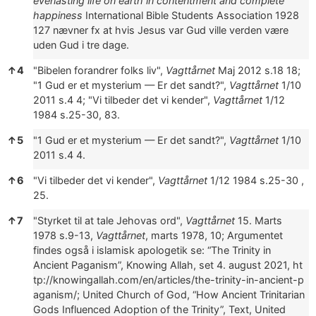
everlasting life on earth in contentment and complete
happiness
International Bible Students Association 1928
127 nævner fx at hvis Jesus var Gud ville verden være
uden Gud i tre dage.
↑
4
"Bibelen forandrer folks liv",
Vagttårnet
Maj 2012 s.18
18;
"1 Gud er et mysterium — Er det sandt?",
Vagttårnet
1/10
2011 s.4
4;
"Vi tilbeder det vi kender",
Vagttårnet
1/12
1984 s.25-30
, 83.
↑
5
"1 Gud er et mysterium — Er det sandt?",
Vagttårnet
1/10
2011 s.4
4.
↑
6
"Vi tilbeder det vi kender",
Vagttårnet
1/12 1984 s.25-30
,
25.
↑
7
"Styrket til at tale Jehovas ord",
Vagttårnet
15. Marts
1978 s.9-13
,
Vagttårnet
, marts 1978, 10; Argumentet
findes også i islamisk apologetik se: “The Trinity in
Ancient Paganism”, Knowing Allah, set 4. august 2021,
ht
tp://knowingallah.com/en/articles/the-trinity-in-ancient-p
aganism/;
United Church of God, “How Ancient Trinitarian
Gods Influenced Adoption of the Trinity”, Text, United