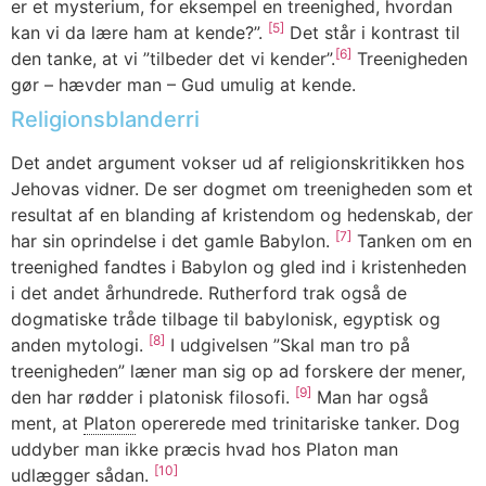
er et mysterium, for eksempel en treenighed, hvordan
[5]
kan vi da lære ham at kende?”.
Det står i kontrast til
[6]
den tanke, at vi ”tilbeder det vi kender”.
Treenigheden
gør – hævder man – Gud umulig at kende.
Religionsblanderri
Det andet argument vokser ud af religionskritikken hos
Jehovas vidner. De ser dogmet om treenigheden som et
resultat af en blanding af kristendom og hedenskab, der
[7]
har sin oprindelse i det gamle Babylon.
Tanken om en
treenighed fandtes i Babylon og gled ind i kristenheden
i det andet århundrede. Rutherford trak også de
dogmatiske tråde tilbage til babylonisk, egyptisk og
[8]
anden mytologi.
I udgivelsen ”Skal man tro på
treenigheden” læner man sig op ad forskere der mener,
[9]
den har rødder i platonisk filosofi.
Man har også
ment, at
Platon
opererede med trinitariske tanker. Dog
uddyber man ikke præcis hvad hos Platon man
[10]
udlægger sådan.