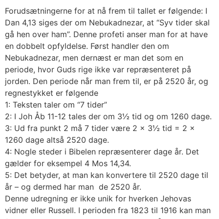
Forudsætningerne for at nå frem til tallet er følgende: I
Dan 4,13 siges der om Nebukadnezar, at “Syv tider skal
gå hen over ham”. Denne profeti anser man for at have
en dobbelt opfyldelse. Først handler den om
Nebukadnezar, men dernæst er man det som en
periode, hvor Guds rige ikke var repræsenteret på
jorden. Den periode når man frem til, er på 2520 år, og
regnestykket er følgende
1: Teksten taler om “7 tider”
2: I Joh Åb 11-12 tales der om 3½ tid og om 1260 dage.
3: Ud fra punkt 2 må 7 tider være 2 x 3½ tid = 2 x
1260 dage altså 2520 dage.
4: Nogle steder i Bibelen repræsenterer dage år. Det
gælder for eksempel 4 Mos 14,34.
5: Det betyder, at man kan konvertere til 2520 dage til
år – og dermed har man de 2520 år.
Denne udregning er ikke unik for hverken Jehovas
vidner eller Russell. I perioden fra 1823 til 1916 kan man