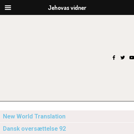
Jehovas vidner
Joh 3,16
Bevægelsens bibeloversættelse – New World Translation –
adskillder sig på nogle punkter fra klassisk
bibeloversættelse. Her er vi på nogle af dem
New World Translation
Dansk oversættelse 92