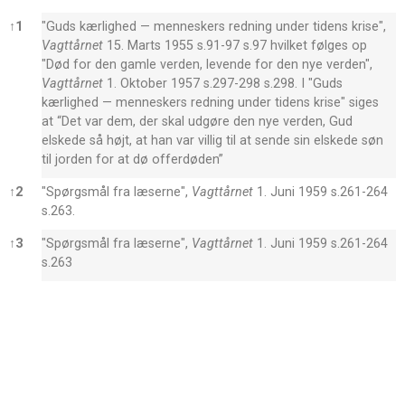
Noter
↑
1
"Guds kærlighed — menneskers redning under tidens krise",
Vagttårnet
15. Marts 1955 s.91-97
s.97 hvilket følges op
"Død for den gamle verden, levende for den nye verden",
Vagttårnet
1. Oktober 1957 s.297-298
s.298. I
"Guds
kærlighed — menneskers redning under tidens krise" siges
at “Det var dem, der skal udgøre den nye verden, Gud
elskede så højt, at han var villig til at sende sin elskede søn
til jorden for at dø offerdøden”
↑
2
"Spørgsmål fra læserne",
Vagttårnet
1. Juni 1959 s.261-264
s.263.
↑
3
"Spørgsmål fra læserne",
Vagttårnet
1. Juni 1959 s.261-264
s.263