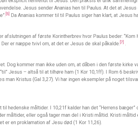
 bøn eksplicit henvendt til Jesus. Den praksis er unik sammenli
vendelse. Jesus sender Ananias hen til Paulus. At det at Jesus d
[5]
e”.
Da Ananias kommer til til Paulus siger han klart, at Jesus ha
r afslutningen af første Korintherbrev hvor Paulus beder: “Kom H
[7]
 Der er næppe tvivl om, at det er Jesus de skal påkalde.
.
ret. Dog kommer man ikke uden om, at dåben i den første kirke va
“til” Jesus – altså til at tilhøre ham (1 Kor 10,1ff). I Rom 6 
s man Kristus (Gal 3,27). Vi har ingen eksempler på noget tilsva
t til hedenske måltider. I 10,21f kalder han det “Herrens bæger” 
 måltider, eller også tager man del i Kristi måltid. Kristi måltid 
t er en proklamation af Jesu død (1 Kor 11,26).