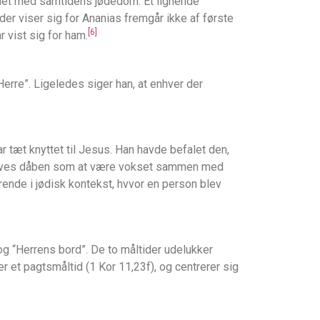
gnet med samtidens jødedom. Et lignende
er viser sig for Ananias fremgår ikke af første
[6]
r vist sig for ham.
erre”. Ligeledes siger han, at enhver der
r tæt knyttet til Jesus. Han havde befalet den,
beskrives dåben som at være vokset sammen med
rende i jødisk kontekst, hvvor en person blev
og “Herrens bord”. De to måltider udelukker
er et pagtsmåltid (1 Kor 11,23f), og centrerer sig