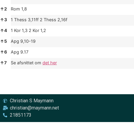
↑
2
Rom 1,8
↑
3
1 Thess 3,11ff 2 Thess 2,16f
↑
4
1 Kor 1,3 2 Kor 1,2
↑
5
Apg 9,10-19
↑
6
Apg 9.17
↑
7
Se afsnittet om
det her
Christian S Maymann
christian@maymann.net
21851173