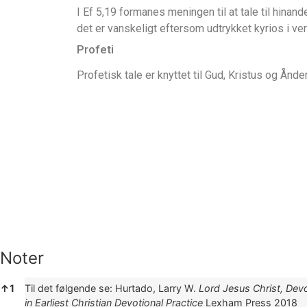
I Ef 5,19 formanes meningen til at tale til hinan
det er vanskeligt eftersom udtrykket kyrios i verse
Profeti
Profetisk tale er knyttet til Gud, Kristus og Ånde
Noter
Noter
↑
1
Til det følgende se:
Hurtado, Larry W.
Lord Jesus Christ, Devot
in Earliest Christian Devotional Practice
Lexham Press 2018