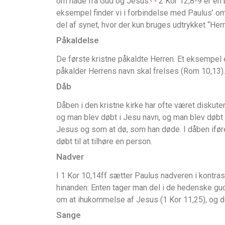
om nåde fra Gud og Jesus.
2 Kor 12,8-9 er en
eksempel finder vi i forbindelse med Paulus’ om
del af synet, hvor der kun bruges udtrykket “Herr
Påkaldelse
De første kristne påkaldte Herren. Et eksempel e
påkalder Herrens navn skal frelses (Rom 10,13).
Dåb
Dåben i den kristne kirke har ofte været diskute
og man blev døbt i Jesu navn, og man blev døbt 
Jesus og som at dø, som han døde. I dåben iføre
døbt til at tilhøre en person.
Nadver
I 1 Kor 10,14ff sætter Paulus nadveren i kontras
hinanden: Enten tager man del i de hedenske guder
om at ihukommelse af Jesus (1 Kor 11,25), og de
Sange