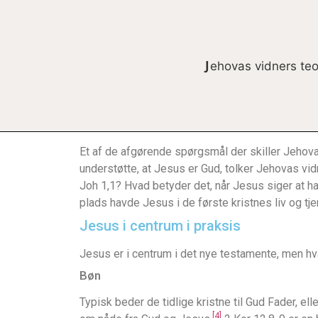
Jehovas vidners teo
Jesus-Praksis
Et af de afgørende spørgsmål der skiller Jehovas
understøtte, at Jesus er Gud, tolker Jehovas vi
Joh 1,1? Hvad betyder det, når Jesus siger at ha
plads havde Jesus i de første kristnes liv og t
Jesus i centrum i praksis
Jesus er i centrum i det nye testamente, men h
Bøn
Typisk beder de tidlige kristne til Gud Fader, ell
[4]