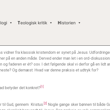
logi
Teologisk kritik
Historien
 vidner fra klassisk kristendom er synet på Jesus. Udfordringen e
dner på en anden måde. Derved ender man let i en ord-diskussion:
n og faderen er ét? osv. I det følgende skal vi derfor gå en lidt
jeneste? Og dernæst: Hvad var denne praksis et udtryk for?
[1]
vad betyder det konkret?
[2]
er til Gud, gennem Kristus.
Nogle gange sker bønnen til både G