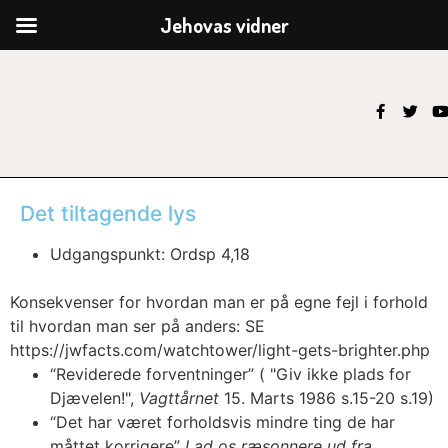
Jehovas vidner
Det tiltagende lys
Udgangspunkt: Ordsp 4,18
Konsekvenser for hvordan man er på egne fejl i forhold
til hvordan man ser på anders: SE
https://jwfacts.com/watchtower/light-gets-brighter.php
“Reviderede forventninger” (
"Giv ikke plads for
Djævelen!",
Vagttårnet
15. Marts 1986 s.15-20
s.19)
“Det har været forholdsvis mindre ting de har
måttet korrigere”
Lad os ræsonnere ud fra