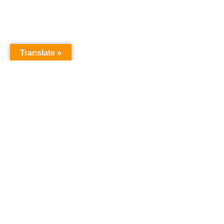
Translate »
Copyright © Christian S Maymann
Christian S Maymann
christian@maymann.net
21851173