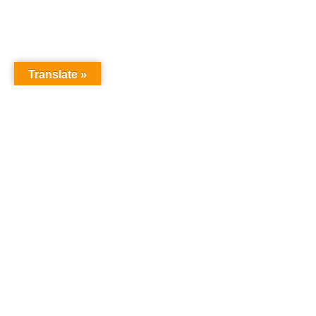
Translate »
Copyright © Christian S Maymann
Christian S Maymann
christian@maymann.net
21851173