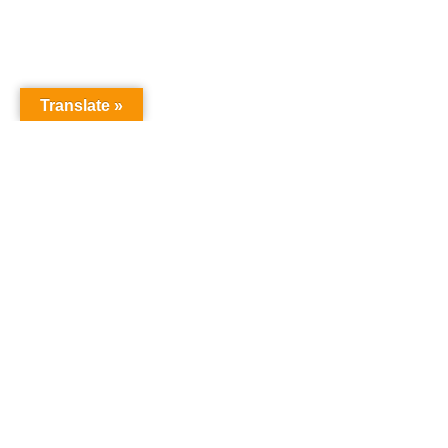
Translate »
Copyright © Christian S Maymann
Christian S Maymann
christian@maymann.net
21851173