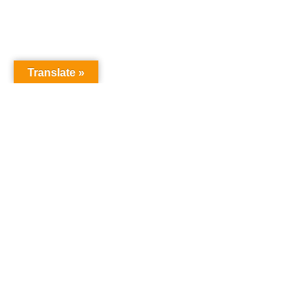
Translate »
Copyright © Christian S Maymann
Christian S Maymann
christian@maymann.net
21851173