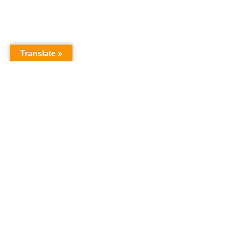
Translate »
Copyright © Christian S Maymann
Christian S Maymann
christian@maymann.net
21851173