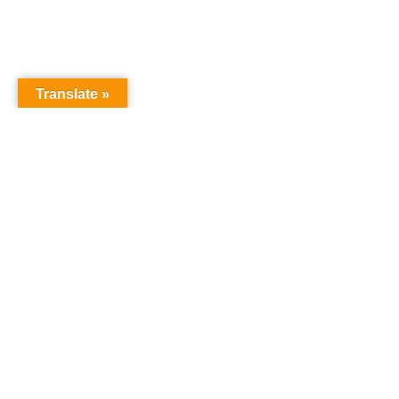
Translate »
Copyright © Christian S Maymann
Christian S Maymann
christian@maymann.net
21851173