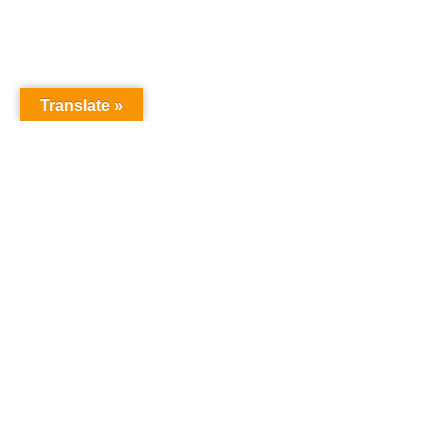
Translate »
Copyright © Christian S Maymann
Christian S Maymann
christian@maymann.net
21851173