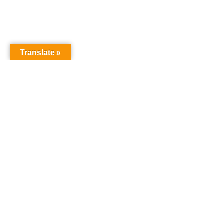
Translate »
Copyright © Christian S Maymann
Christian S Maymann
christian@maymann.net
21851173