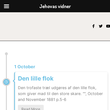
Jehovas vidner
1 October
Den lille flok
Den trofaste træl udgøres af den lille flok,
som giver mad til den store skare. "", October
and November 1881 p.5-6
Read More